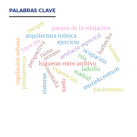
PALABRAS CLAVE
margen
parque de la relajación
artefacto espectral
barbecho
arquitectura icónica
toyo ito
regulación urbana
ejercicio
perspectiva
turismo
ruina
ocupación
oceano
isla
permanencia
higueras-miro archivo
exposición
muziekcentrum
ladrillo
montaña
madrid
sistemas
suelo
pavimentos