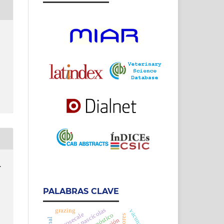
.
PALABRAS CLAVE
hábitats pascícolas
grazing
h
triticosecale
prognóstico