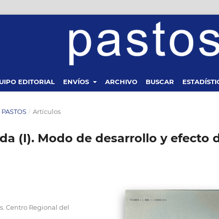
UIPO EDITORIAL
ENVÍOS
ARCHIVO
BUSCAR
ESTADÍSTI
TA PASTOS
/
Artículos
a (I). Modo de desarrollo y efecto 
s. Centro Regional del