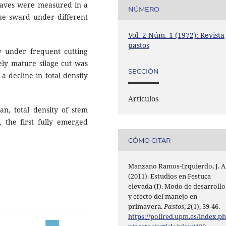
aves were measured in a
NÚMERO
cue sward under different
Vol. 2 Núm. 1 (1972): Revista
pastos
ty under frequent cutting
vely mature silage cut was
SECCIÓN
 decline in total density
Artículos
n, total density of stem
, the first fully emerged
CÓMO CITAR
Manzano Ramos-Izquierdo, J. A
(2011). Estudios en Festuca
elevada (I). Modo de desarrollo
y efecto del manejo en
primavera.
Pastos
,
2
(1), 39-46.
https://polired.upm.es/index.p