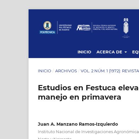
INICIO
ACERCA DE
EQ
INICIO
/
ARCHIVOS
/
VOL. 2 NÚM. 1 (1972): REVIS
Estudios en Festuca elevad
manejo en primavera
Juan A. Manzano Ramos-Izquierdo
Instituto Nacional de Investigaciones Agronómica
Norte y Noroeste