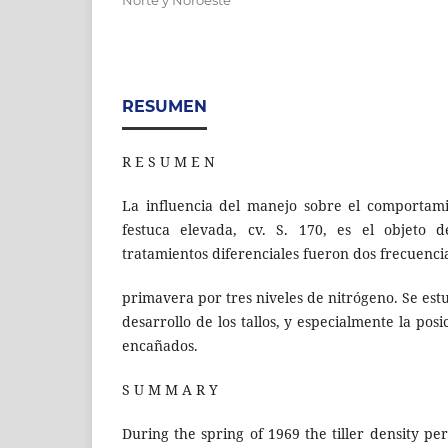
RESUMEN
R E S U M E N
La influencia del manejo sobre el comportam
festuca elevada, cv. S. 170, es el objeto d
tratamientos diferenciales fueron dos frecuenci
primavera por tres niveles de nitrógeno. Se est
desarrollo de los tallos, y especialmente la posic
encañados.
S U M M A R Y
During the spring of 1969 the tiller density per