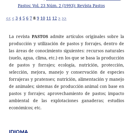
Pastos: Vol. 23 Núm. 2 (1993): Revista Pastos
<<
<
3
4
5
6
7
8
9
10
11
12
>
>>
La revista
PASTOS
admite artículos originales sobre la
producción y utilización de pastos y forrajes, dentro de
las áreas de conocimiento siguientes: recursos naturales
(suelo, agua, clima, etc.) en los que se basa la producción
de pastos y forrajes; ecología, nutrición, protección,
selección, mejora, manejo y conservación de especies
forrajeras y pratenses; nutrición, alimentación y manejo
de animales; sistemas de producción animal con base en
pastos y forrajes; aprovechamiento de pastos; impacto
ambiental de las explotaciones ganaderas; estudios
económicos; etc.
IDIOMA