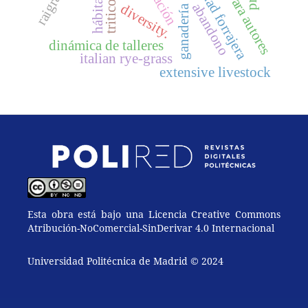
ganadería extensiva
calidad forrajera
abandono
diversity.
dinámica de talleres
italian rye-grass
extensive livestock
Esta obra está bajo una Licencia Creative Commons
Atribución-NoComercial-SinDerivar 4.0 Internacional
Universidad Politécnica de Madrid © 2024