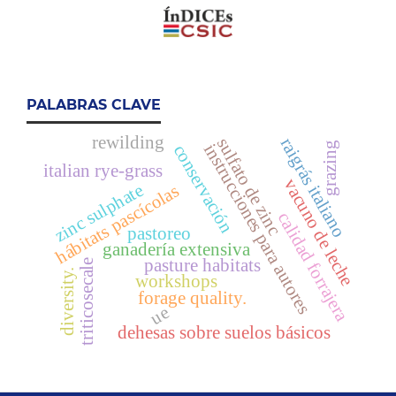
PALABRAS CLAVE
rewilding
raigrás italiano
sulfato de zinc
grazing
instrucciones para autores
conservación
italian rye-grass
vacuno de leche
zinc sulphate
hábitats pascícolas
calidad forrajera
pastoreo
ganadería extensiva
pasture habitats
triticosecale
diversity.
workshops
forage quality.
ue
dehesas sobre suelos básicos