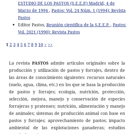
ESTUDIO DE LOS PASTOS (S.E.E.P.) Madrid, 4 de
Marzo de 1994
,
Pastos: Vol. 24 Núm. 1 (1994): Revista
Pastos
Editor Pastos,
Reunión científica de la S.E.E.P.
,
Pastos:
Vol. 2021 (1990): Revista Pastos
1
2
3
4
5
6
7
8
9
10
>
>>
La revista
PASTOS
admite artículos originales sobre la
producción y utilización de pastos y forrajes, dentro de
las áreas de conocimiento siguientes: recursos naturales
(suelo, agua, clima, etc.) en los que se basa la producción
de pastos y forrajes; ecología, nutrición, protección,
selección, mejora, manejo y conservación de especies
forrajeras y pratenses; nutrición, alimentación y manejo
de animales; sistemas de producción animal con base en
pastos y forrajes; aprovechamiento de pastos; impacto
ambiental de las explotaciones ganaderas; estudios