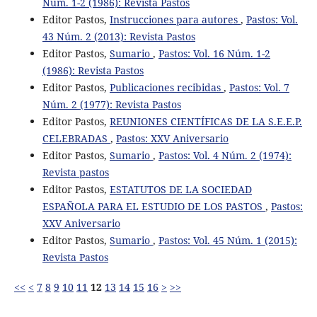
Núm. 1-2 (1986): Revista Pastos
Editor Pastos,
Instrucciones para autores
,
Pastos: Vol.
43 Núm. 2 (2013): Revista Pastos
Editor Pastos,
Sumario
,
Pastos: Vol. 16 Núm. 1-2
(1986): Revista Pastos
Editor Pastos,
Publicaciones recibidas
,
Pastos: Vol. 7
Núm. 2 (1977): Revista Pastos
Editor Pastos,
REUNIONES CIENTÍFICAS DE LA S.E.E.P.
CELEBRADAS
,
Pastos: XXV Aniversario
Editor Pastos,
Sumario
,
Pastos: Vol. 4 Núm. 2 (1974):
Revista pastos
Editor Pastos,
ESTATUTOS DE LA SOCIEDAD
ESPAÑOLA PARA EL ESTUDIO DE LOS PASTOS
,
Pastos:
XXV Aniversario
Editor Pastos,
Sumario
,
Pastos: Vol. 45 Núm. 1 (2015):
Revista Pastos
<<
<
7
8
9
10
11
12
13
14
15
16
>
>>