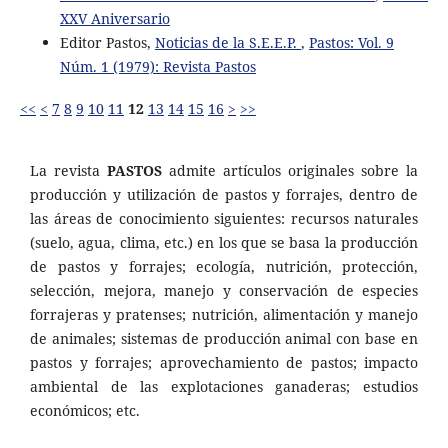
XXV Aniversario
Editor Pastos,
Noticias de la S.E.E.P.
,
Pastos: Vol. 9
Núm. 1 (1979): Revista Pastos
<<
<
7
8
9
10
11
12
13
14
15
16
>
>>
La revista
PASTOS
admite artículos originales sobre la
producción y utilización de pastos y forrajes, dentro de
las áreas de conocimiento siguientes: recursos naturales
(suelo, agua, clima, etc.) en los que se basa la producción
de pastos y forrajes; ecología, nutrición, protección,
selección, mejora, manejo y conservación de especies
forrajeras y pratenses; nutrición, alimentación y manejo
de animales; sistemas de producción animal con base en
pastos y forrajes; aprovechamiento de pastos; impacto
ambiental de las explotaciones ganaderas; estudios
económicos; etc.