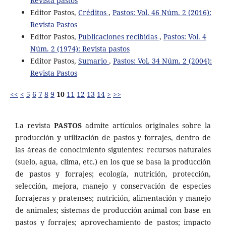
Revista pastos
Editor Pastos,
Créditos
,
Pastos: Vol. 46 Núm. 2 (2016):
Revista Pastos
Editor Pastos,
Publicaciones recibidas
,
Pastos: Vol. 4
Núm. 2 (1974): Revista pastos
Editor Pastos,
Sumario
,
Pastos: Vol. 34 Núm. 2 (2004):
Revista Pastos
<<
<
5
6
7
8
9
10
11
12
13
14
>
>>
La revista
PASTOS
admite artículos originales sobre la
producción y utilización de pastos y forrajes, dentro de
las áreas de conocimiento siguientes: recursos naturales
(suelo, agua, clima, etc.) en los que se basa la producción
de pastos y forrajes; ecología, nutrición, protección,
selección, mejora, manejo y conservación de especies
forrajeras y pratenses; nutrición, alimentación y manejo
de animales; sistemas de producción animal con base en
pastos y forrajes; aprovechamiento de pastos; impacto