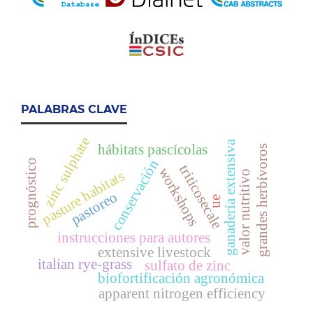
PALABRAS CLAVE
zinc sulphate
ganadería extensiva
hábitats pascícolas
grandes herbívoros
conservación
prognóstico
triticosecale
workshops
pasture habitats
valor nutritivo
pastoreo
ue
instrucciones para autores
extensive livestock
italian rye-grass
sulfato de zinc
biofortificación agronómica
apparent nitrogen efficiency