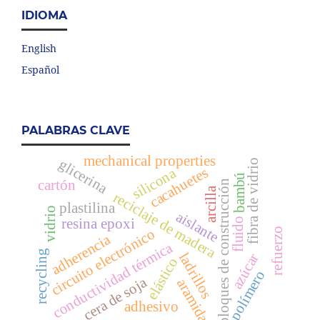
IDIOMA
English
Español
PALABRAS CLAVE
mechanical properties
glicerina
fibra de vidrio
cacahuetes
silicona
bambú
cartón
bloques de construcción
arcilla
reciclaje de madera
plastilina
vidrio
aislante
fluido
resina epoxi
refuerzo
circuito electrónico
adherencia
conductividad térmica
recycling
ladrillos
azúcar
elástico
polímero
cera de soja
aramida
adhesivo