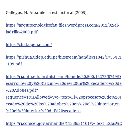
Gallegos, H. Albañilería estructural (2005)
https://arquitecnologicofau.files.wordpress.com/2012/02/el-
ladrillo-2009.pdf
https://chat.openai.com/
https://pirhua.udep.edu.pe/bitstream/handle/11042/1755/ICI
_199.pdf
https://ria.utn.edu.ar/bitstream/handle/20.500.12272/6749/D
esarrollo%20y%20Calculo%20de%20un%20Secadero%20de
%20Adobes.pdf?
sequence=1&isAllowed=y#:~:text=El%20proceso%20de%20s
ecado%20de%20los%20adobes%20en%20el%20interior,en
%20el%20interior%20del%20secadero
https://ri.conicet.gov.ar/handle/11336/51101#:~:text=Estas%2