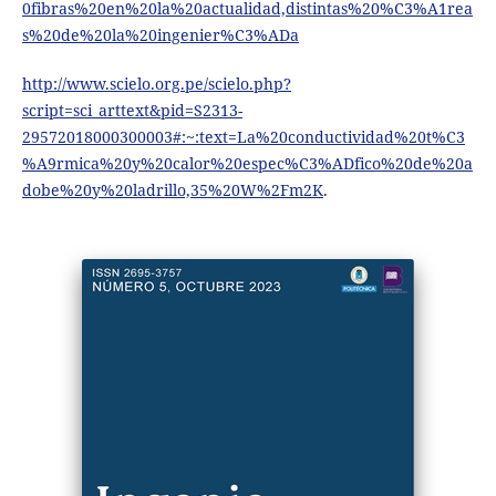
0fibras%20en%20la%20actualidad,distintas%20%C3%A1rea
s%20de%20la%20ingenier%C3%ADa
http://www.scielo.org.pe/scielo.php?
script=sci_arttext&pid=S2313-
29572018000300003#:~:text=La%20conductividad%20t%C3
%A9rmica%20y%20calor%20espec%C3%ADfico%20de%20a
dobe%20y%20ladrillo,35%20W%2Fm2K
.