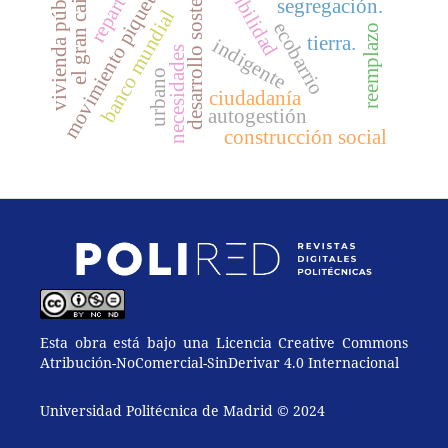
sostenibilidad
desarrollo sostenible
movimiento piquetero
vivienda pública
el gran cairo.
reparto
segregación.
banco mundial
ecobarrio
reemplazo
tierra.
indigente
necesidades
urbano
ciudadanía
autogestión
construcción social
Esta obra está bajo una Licencia Creative Commons
Atribución-NoComercial-SinDerivar 4.0 Internacional
Universidad Politécnica de Madrid © 2024