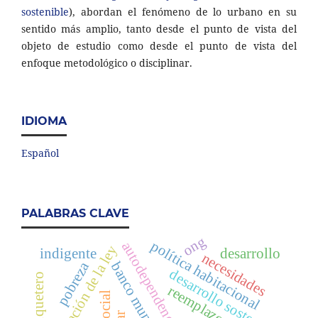
sostenible
), abordan el fenómeno de lo urbano en su
sentido más amplio, tanto desde el punto de vista del
objeto de estudio como desde el punto de vista del
enfoque metodológico o disciplinar.
IDIOMA
Español
PALABRAS CLAVE
ong
política habitacional
autodependencia.
aplicación de la ley
indigente
desarrollo
necesidades
pobreza
banco mundial
desarrollo sostenible
reemplazo