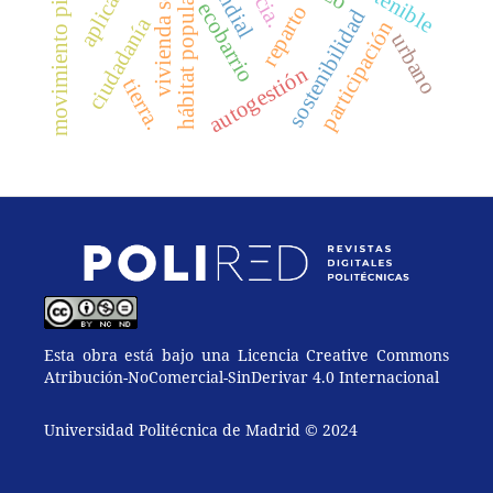
movimiento piquetero
vivienda social
hábitat popular
ecobarrio
reparto
sostenibilidad
ciudadanía
participación
urbano
autogestión
tierra.
Esta obra está bajo una Licencia Creative Commons
Atribución-NoComercial-SinDerivar 4.0 Internacional
Universidad Politécnica de Madrid © 2024