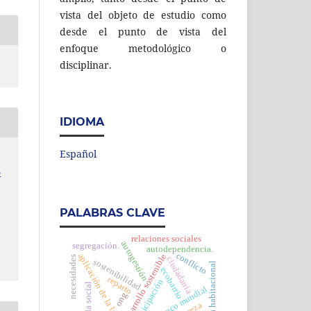
vista del objeto de estudio como
desde el punto de vista del
enfoque metodológico o
disciplinar.
IDIOMA
Español
o
PALABRAS CLAVE
relaciones sociales
autogestión
segregación.
autodependencia.
conflicto
aplicación de la ley
desarrollo sostenible
necesidades
ciudadanía
sostenibilidad
política habitacional
ecobarrio
reparto
participación
vivienda social
banco mundial
ong