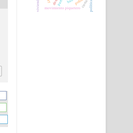
pobreza
tierra.
movimiento piquetero
h