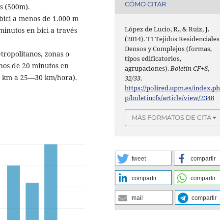
CÓMO CITAR
s (500m).
s bici a menos de 1.000 m
López de Lucio, R., & Ruiz, J.
minutos en bici a través
(2014). T1 Tejidos Residenciales
Densos y Complejos (formas,
tropolitanos, zonas o
tipos edificatorios,
nos de 20 minutos en
agrupaciones).
Boletín CF+S
,
10 km a 25—30 km/hora).
32/33
.
https://polired.upm.es/index.p
p/boletincfs/article/view/2348
MÁS FORMATOS DE CITA
tweet
compartir
compartir
compartir
mail
compartir