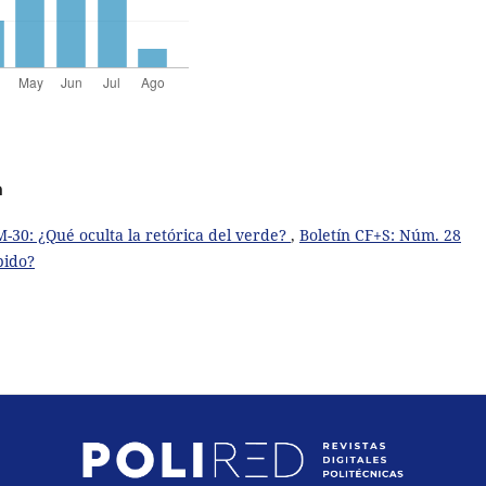
a
-30: ¿Qué oculta la retórica del verde?
,
Boletín CF+S: Núm. 28
pido?