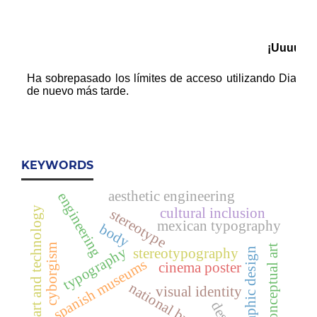
KEYWORDS
aesthetic engineering
engineering
art and technology
cultural inclusion
stereotype
mexican typography
body
cyborgism
conceptual art
typography
stereotypography
graphic design
spanish museums
cinema poster
national branding
visual identity