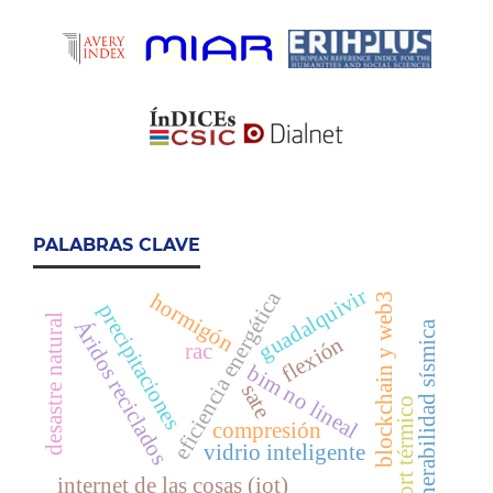
PALABRAS CLAVE
guadalquivir
eficiencia energética
hormigón
blockchain y web3
precipitaciones
desastre natural
Áridos reciclados
vulnerabilidad sísmica
flexión
rac
bim no lineal
sate
confort térmico
compresión
vidrio inteligente
internet de las cosas (iot)