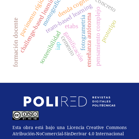
deuda cognitiva
monograficos
challenge-based learning
pavimento rígido
concreto
team-based learning
pensamiento complejo
enseñanza autónoma
fotogrametría
formación docente
prototipo
etabs
sostenibilidad
gamificación
cemento
iap
Esta obra está bajo una Licencia Creative Commons
Atribución-NoComercial-SinDerivar 4.0 Internacional