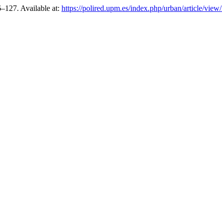
26–127. Available at:
https://polired.upm.es/index.php/urban/article/view