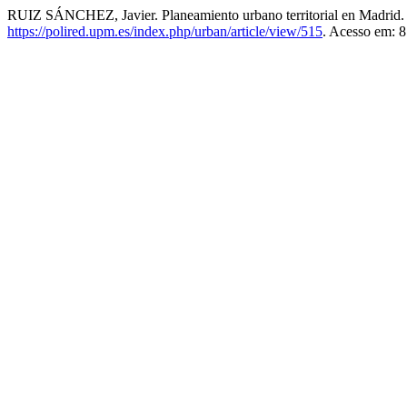
RUIZ SÁNCHEZ, Javier. Planeamiento urbano territorial en Madrid. 
https://polired.upm.es/index.php/urban/article/view/515
. Acesso em: 8