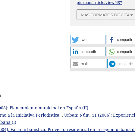
p/urban/article/view/457
MÁS FORMATOS DE CITA
tweet
compartir
compartir
compartir
mail
compartir
a
08): Planeamiento municipal en España (II)
o a la Iniciativa Periodística.
,
Urban: Núm. 11 (2006): Experienci
bana (I)
04): Varía urbanística. Proyecto residencial en la región urbana 