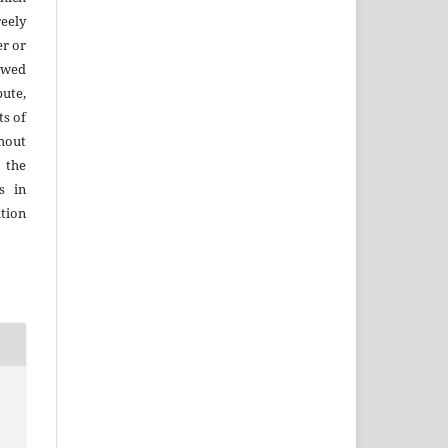
eely
er or
lowed
ute,
ts of
hout
 the
s in
tion
h