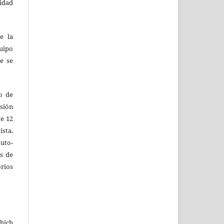
idad
e la
uipo
e se
vo de
sión
de 12
ista.
uto-
s de
ios
which