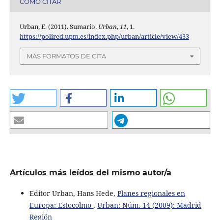
CÓMO CITAR
Urban, E. (2011). Sumario.
Urban
,
11
, 1.
https://polired.upm.es/index.php/urban/article/view/433
MÁS FORMATOS DE CITA
Artículos más leídos del mismo autor/a
Editor Urban, Hans Hede,
Planes regionales en
Europa: Estocolmo
,
Urban: Núm. 14 (2009): Madrid
Región