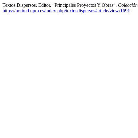
Textos Dispersos, Editor. “Principales Proyectos Y Obras”.
Colección
https://polired.upm.es/index.php/textosdispersos/article/view/1691
.