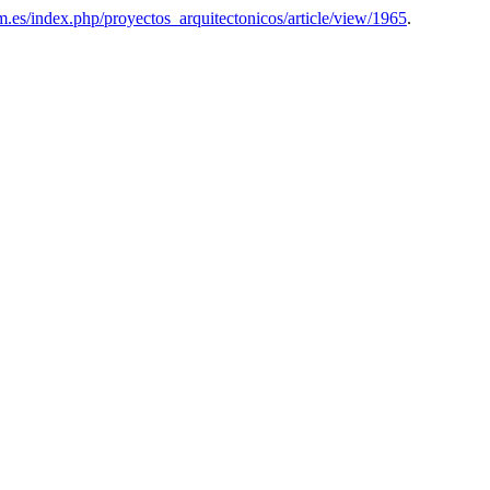
pm.es/index.php/proyectos_arquitectonicos/article/view/1965
.