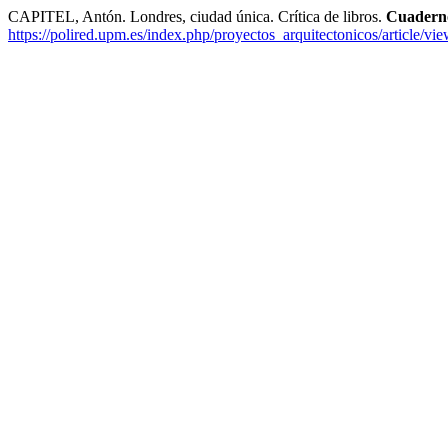
CAPITEL, Antón. Londres, ciudad única. Crítica de libros.
Cuaderno
https://polired.upm.es/index.php/proyectos_arquitectonicos/article/vi