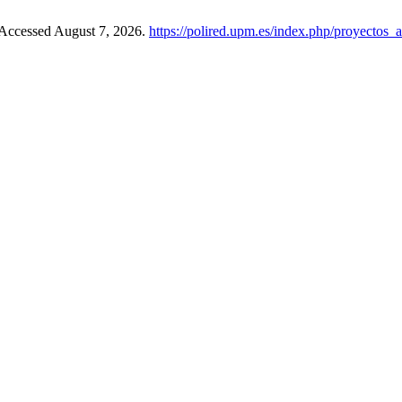
 Accessed August 7, 2026.
https://polired.upm.es/index.php/proyectos_a