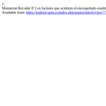
1.
Monserrat Recoder P. Los factores que aceleran el encespedado estabil
Available from:
https://polired.upm.es/index.php/pastos/article/view/7