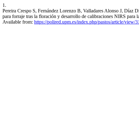
1.
Pereira Crespo S, Fernández Lorenzo B, Valladares Alonso J, Díaz Dí
para forraje tras la floración y desarrollo de calibraciones NIRS para
Available from:
https://polired.upm.es/index.php/pastos/article/view/