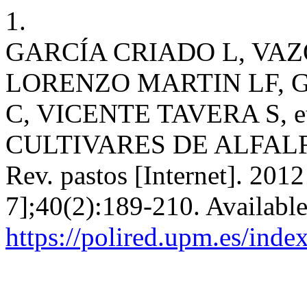
1.
GARCÍA CRIADO L, VA
LORENZO MARTIN LF, G
C, VICENTE TAVERA S, e
CULTIVARES DE ALFALF
Rev. pastos [Internet]. 201
7];40(2):189-210. Availabl
https://polired.upm.es/inde