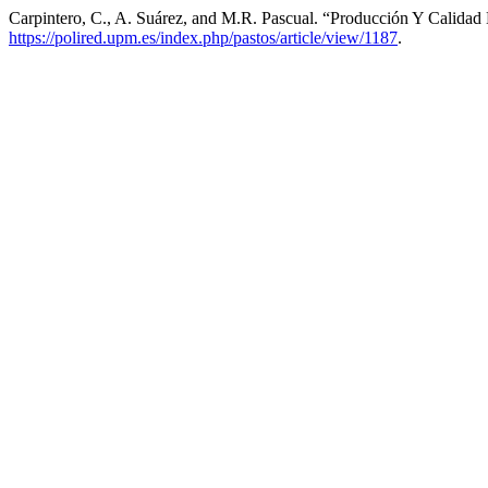
Carpintero, C., A. Suárez, and M.R. Pascual. “Producción Y Calidad
https://polired.upm.es/index.php/pastos/article/view/1187
.