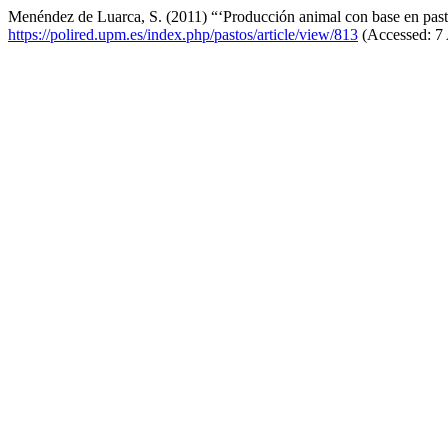
Menéndez de Luarca, S. (2011) “‘Producción animal con base en pas
https://polired.upm.es/index.php/pastos/article/view/813
(Accessed: 7 