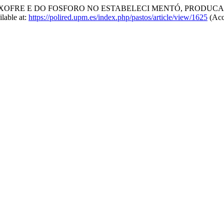
EFEITO DO ENXOFRE E DO FOSFORO NO ESTABELECI MENTÓ, P
lable at:
https://polired.upm.es/index.php/pastos/article/view/1625
(Acc