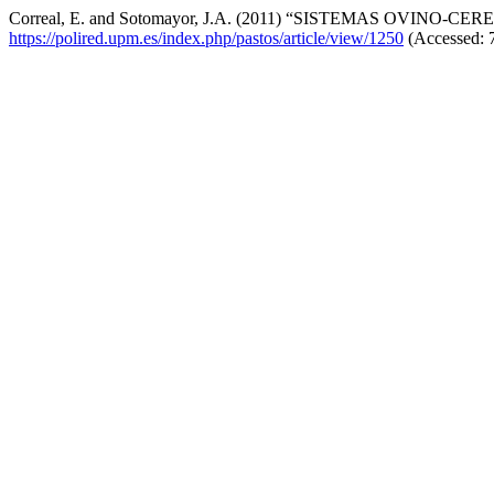
Correal, E. and Sotomayor, J.A. (2011) “SISTEMAS OVIN
https://polired.upm.es/index.php/pastos/article/view/1250
(Accessed: 