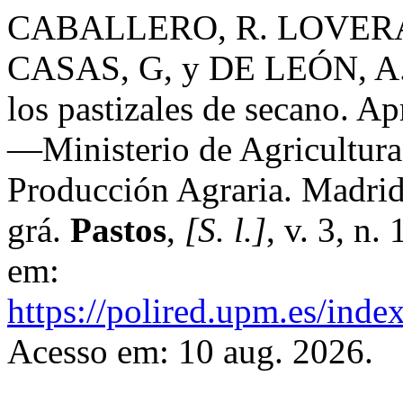
CABALLERO, R. LOVERA,
CASAS, G, y DE LEÓN, A.: 
los pastizales de secano. A
—Ministerio de Agricultura.
Producción Agraria. Madrid,
grá.
Pastos
,
[S. l.]
, v. 3, n
em:
https://polired.upm.es/inde
Acesso em: 10 aug. 2026.