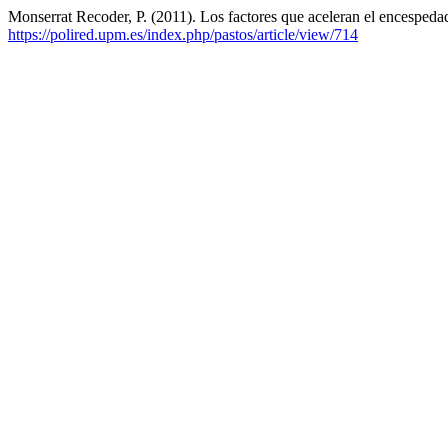
Monserrat Recoder, P. (2011). Los factores que aceleran el encespedad
https://polired.upm.es/index.php/pastos/article/view/714