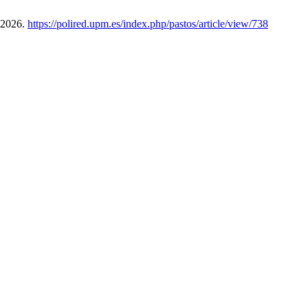
 2026.
https://polired.upm.es/index.php/pastos/article/view/738