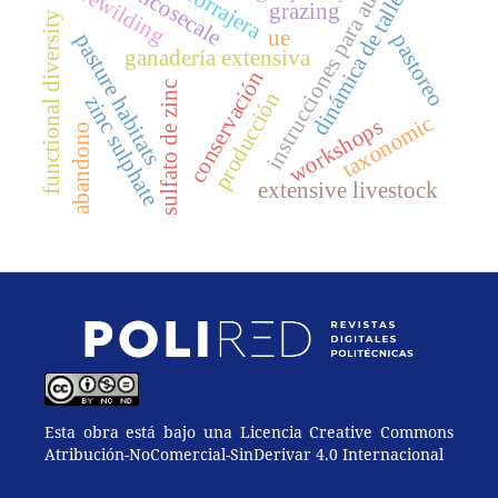
instrucciones para autores
dinámica de talleres
triticosecale
rewilding
grazing
functional diversity
ue
pasture habitats
pastoreo
ganadería extensiva
conservación
sulfato de zinc
producción
zinc sulphate
taxonomic
workshops
abandono
extensive livestock
Esta obra está bajo una Licencia Creative Commons
Atribución-NoComercial-SinDerivar 4.0 Internacional