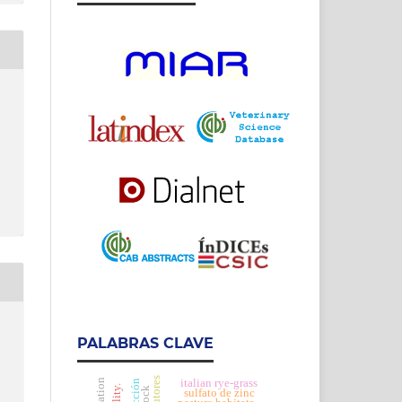
PALABRAS CLAVE
h
italian rye-grass
sulfato de zinc