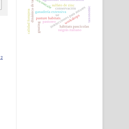
dinámica de talleres
triticosecale
sulfato de zinc
instrucciones para autores
taxonomic
conservación
calidad forrajera
ganadería extensiva
ue
workshops
pasture habitats
pastoreo
grazing
hábitats pascícolas
raigrás italiano
 2