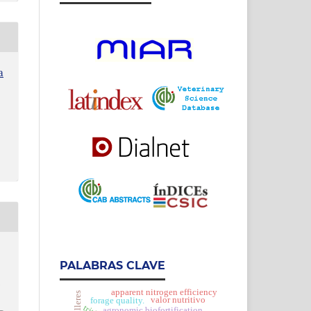
a
PALABRAS CLAVE
h
apparent nitrogen efficiency
valor nutritivo
forage quality.
agronomic biofortification