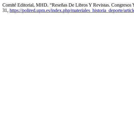
Comité Editorial, MHD. “Reseñas De Libros Y Revistas. Congresos 
31,
https://polired.upm.es/index.php/materiales_historia_deporte/artic