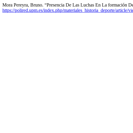
Mora Pereyra, Bruno. “Presencia De Las Luchas En La formación D
https://polired.upm.es/index.php/materiales_historia_deporte/article/v