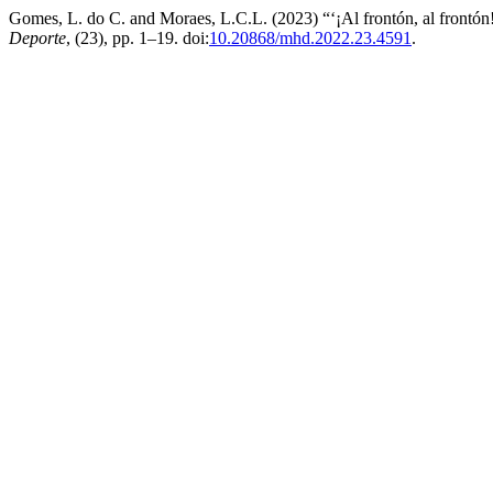
Gomes, L. do C. and Moraes, L.C.L. (2023) “‘¡Al frontón, al frontón!
Deporte
, (23), pp. 1–19. doi:
10.20868/mhd.2022.23.4591
.