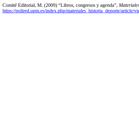
Comité Editorial, M. (2009) “Libros, congresos y agenda”,
Materiales
https://polired.upm.es/index.php/materiales_historia_deporte/article/