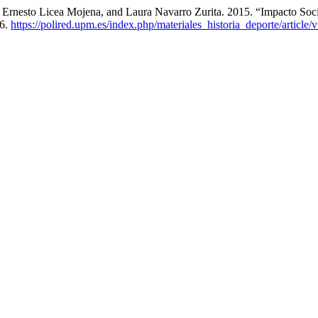
l Ernesto Licea Mojena, and Laura Navarro Zurita. 2015. “Impacto Soc
06.
https://polired.upm.es/index.php/materiales_historia_deporte/article