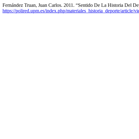
Fernández Truan, Juan Carlos. 2011. “Sentido De La Historia Del De
https://polired.upm.es/index.php/materiales_historia_deporte/article/