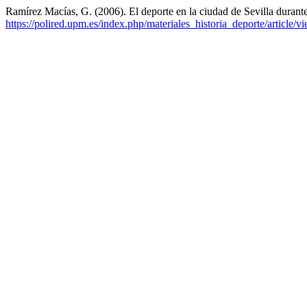
Ramírez Macías, G. (2006). El deporte en la ciudad de Sevilla durant
https://polired.upm.es/index.php/materiales_historia_deporte/article/