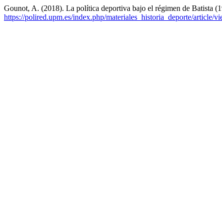
Gounot, A. (2018). La política deportiva bajo el régimen de Batista 
https://polired.upm.es/index.php/materiales_historia_deporte/article/