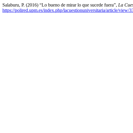
Salaburu, P. (2016) “Lo bueno de mirar lo que sucede fuera”,
La Cues
https://polired.upm.es/index.php/lacuestionuniversitaria/article/view/