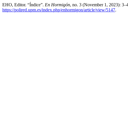
EHO, Editor. “Índice”.
En Hormigón
, no. 3 (November 1, 2023): 3–
https://polired.upm.es/index.php/enhormigon/article/view/5147
.