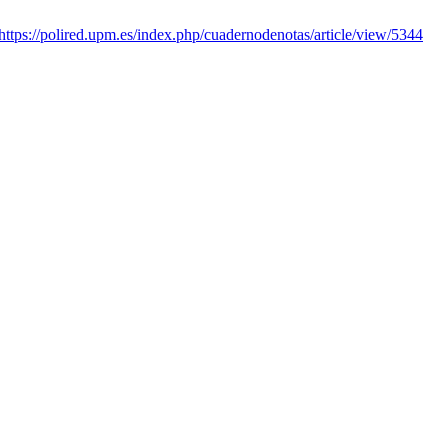
https://polired.upm.es/index.php/cuadernodenotas/article/view/5344