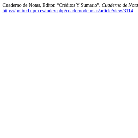
Cuaderno de Notas, Editor. “Créditos Y Sumario”.
Cuaderno de Nota
https://polired.upm.es/index.php/cuadernodenotas/article/view/3114
.