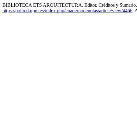
BIBLIOTECA ETS ARQUITECTURA, Editor. Créditos y Sumario
https://polired.upm.es/index.php/cuadernodenotas/article/view/4466
. 