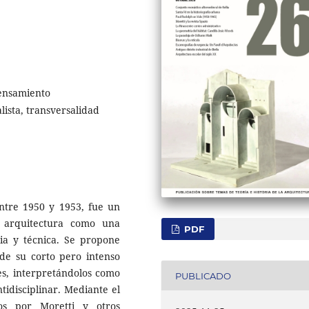
pensamiento
lista, transversalidad
entre 1950 y 1953, fue un
a arquitectura como una
PDF
oria y técnica. Se propone
a de su corto pero intenso
les, interpretándolos como
PUBLICADO
idisciplinar. Mediante el
dos por Moretti y otros