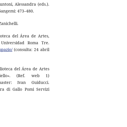
untoni, Alessandra (eds.).
 Gangemi: 473–480.
anichelli.
lioteca del Área de Artes,
. Universidad Roma Tre.
spazio/
(consulta: 24 abril
blioteca del Área de Artes
iello». (Ref. web 1)
ter: Ivan Guiducci.
ura di Gallo Pomi Servizi