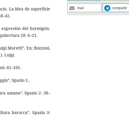
cio. La idea de superficie
mail
compartir
28–42.
a expresión del hormigón.
quitectura 28: 6–21.
igi Moretti”. En: Bozzoni,
). Luigi
mi: 81–101.
ggio”. Spazio 1.
gura umana”. Spazio 2: 38–
ultura barocca”. Spazio 3: