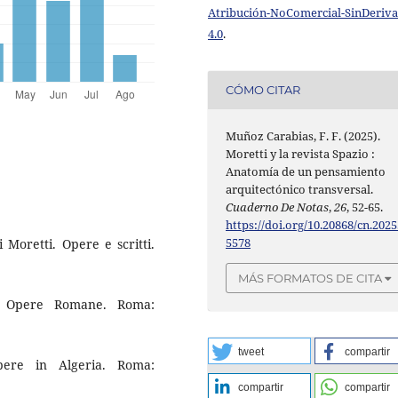
Atribución-NoComercial-SinDeriv
4.0
.
CÓMO CITAR
Muñoz Carabias, F. F. (2025).
Moretti y la revista Spazio :
Anatomía de un pensamiento
arquitectónico transversal.
Cuaderno De Notas
,
26
, 52-65.
https://doi.org/10.20868/cn.2025
5578
 Moretti. Opere e scritti.
MÁS FORMATOS DE CITA
Le Opere Romane. Roma:
tweet
compartir
pere in Algeria. Roma:
compartir
compartir