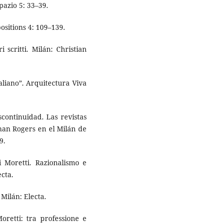
pazio 5: 33–39.
positions 4: 109–139.
i scritti. Milán: Christian
aliano”. Arquitectura Viva
scontinuidad. Las revistas
han Rogers en el Milán de
9.
i Moretti. Razionalismo e
ecta.
 Milán: Electa.
Moretti: tra professione e