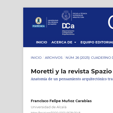
INICIO
ACERCA DE
EQUIPO EDITORIA
INICIO
/
ARCHIVOS
/
NÚM. 26 (2025): CUADERNO
Moretti y la revista Spazio
Anatomía de un pensamiento arquitectónico tra
Francisco Felipe Muñoz Carabias
Universidad de Alcalá
https://orcid.org/0000-0001-5628-0548